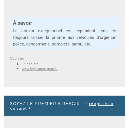
À savoir
Le convoi exceptionnel est cependant tenu de
toujours laisser la priorité aux véhicules d’urgence:
police, gendarmerie, pompiers, samu, etc..
Sources :
unidec.org
www.legifrance.gouv.fr
SOYEZ LE PREMIER À RÉAGIR
(
réagissez à
)
ce sujet