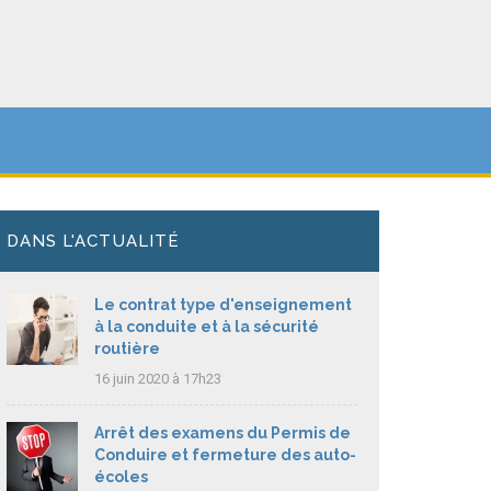
DANS L'ACTUALITÉ
Le contrat type d'enseignement
à la conduite et à la sécurité
routière
16 juin 2020 à 17h23
Arrêt des examens du Permis de
Conduire et fermeture des auto-
écoles